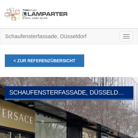
Schaufensterfassade, Düsseldorf
Togg
navig
< ZUR REFERENZÜBERSICHT
SCHAUFENSTERFASSADE, DÜSSELDORF