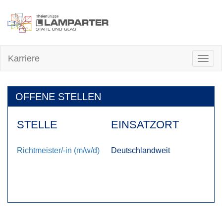
Karriere
Togg
navig
OFFENE STELLEN
STELLE
EINSATZORT
Richtmeister/-in (m/w/d)
Deutschlandweit