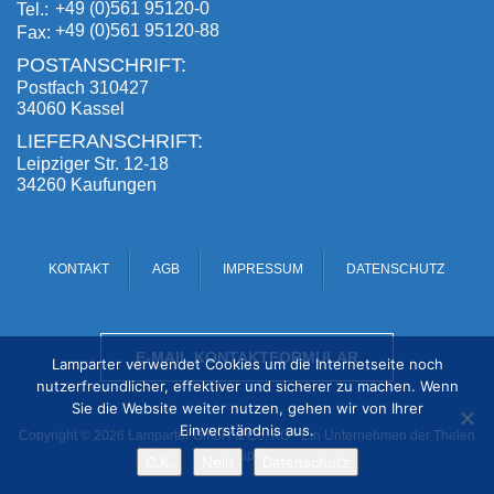
+49 (0)561 95120-0
Tel.
+49 (0)561 95120-88
Fax
POSTANSCHRIFT:
Postfach 310427
34060 Kassel
LIEFERANSCHRIFT:
Leipziger Str. 12-18
34260 Kaufungen
KONTAKT
AGB
IMPRESSUM
DATENSCHUTZ
E-MAIL KONTAKTFORMULAR
Lamparter verwendet Cookies um die Internetseite noch
nutzerfreundlicher, effektiver und sicherer zu machen. Wenn
Sie die Website weiter nutzen, gehen wir von Ihrer
Einverständnis aus.
Copyright © 2026 Lamparter GmbH & Co. KG - Ein Unternehmen der Thelen
Gruppe
O.K.
Nein
Datenschutz