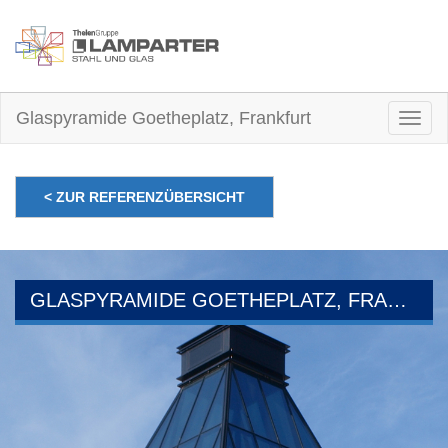
Glaspyramide Goetheplatz, Frankfurt
Togg
navig
< ZUR REFERENZÜBERSICHT
GLASPYRAMIDE GOETHEPLATZ, FRANKFURT