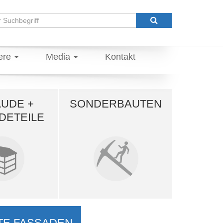
iere
Media
Kontakt
UDE +
SONDER­BAUTEN
DETEILE
E FASSADEN