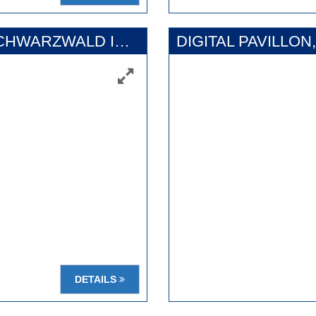
GLASDACH BADEPARADIES SCHWARZWALD IN TITISEE
DIGITAL PAVILLO
DETAILS