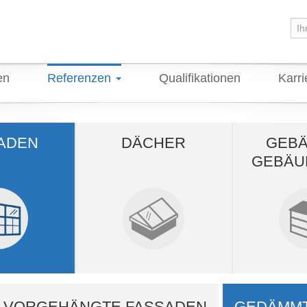
en
Referenzen
Qualifikationen
Karr
ADEN
DÄCHER
GEBÄ
GEBÄU
VORGEHÄNGTE FASSADEN
GEDÄMMT